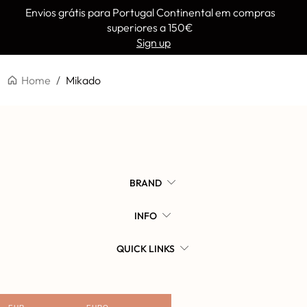
Envios grátis para Portugal Continental em compras
superiores a 150€
Sign up
Lembrar-se de mim
Esqueceu a palavra-passe?
Home
/
Mikado
BRAND
INFO
QUICK LINKS