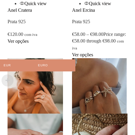
Quick view
Quick view
Anel Cratera
Anel Ercina
Prata 925
Prata 925
€
120.00
€
58.00
–
€
98.00
Price range:
com iva
€58.00 through €98.00
Ver opções
com
iva
Ver opções
EUR
EURO