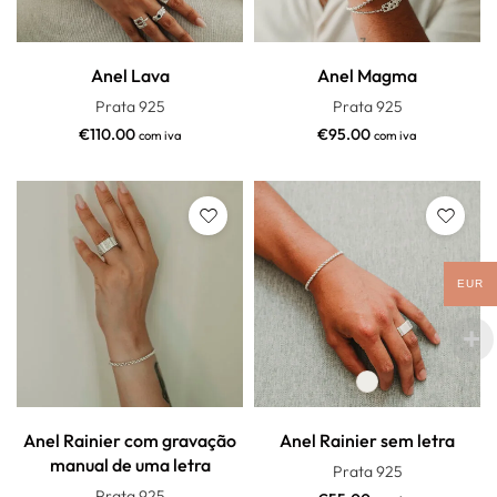
Anel Lava
Anel Magma
Prata 925
Prata 925
€
110.00
€
95.00
com iva
com iva
EUR
Anel Rainier com gravação
Anel Rainier sem letra
manual de uma letra
Prata 925
Prata 925