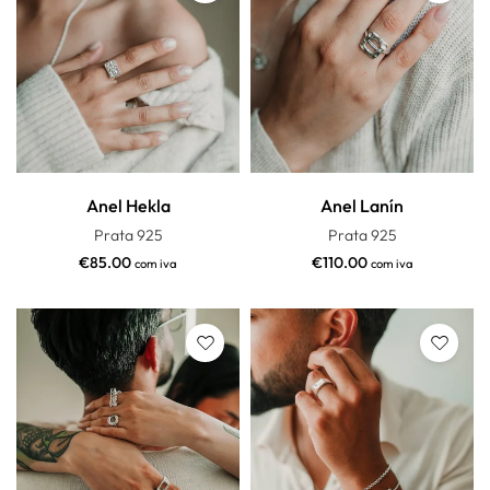
Anel Hekla
Anel Lanín
Prata 925
Prata 925
€
85.00
€
110.00
com iva
com iva