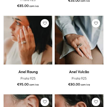
€
55.00
com iva
€
85.00
com iva
Anel Raung
Anel Vulcão
Prata 925
Prata 925
€
95.00
€
80.00
com iva
com iva