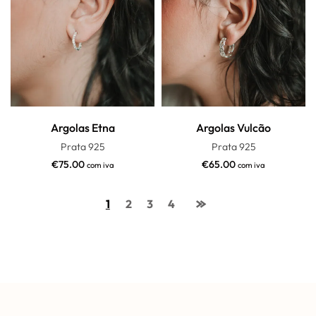
Argolas Etna
Argolas Vulcão
Prata 925
Prata 925
€
75.00
€
65.00
com iva
com iva
1
2
3
4