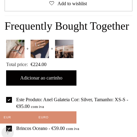
Add to wishlist
Frequently Bought Together
+
+
Total price:
€
224.00
Adicionar ao carrinho
Este Produto: Anel Galateia Cor: Silver, Tamanho: XS-S
-
€
95.00
com iva
Colar Héstia
-
€
70.00
EUR
EURO
com iva
Brincos Oceano
-
€
59.00
com iva