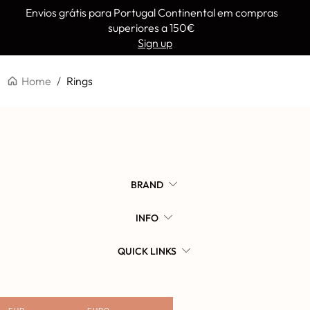
Envios grátis para Portugal Continental em compras
superiores a 150€
Sign up
Lembrar-se de mim
Esqueceu a palavra-passe?
Home
/
Rings
BRAND
INFO
QUICK LINKS